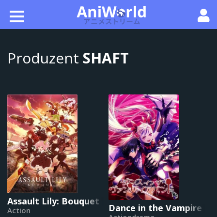
Produzent
SHAFT
Assault Lily: Bouquet
Dance in the Vampire B
Action
Actiondrama