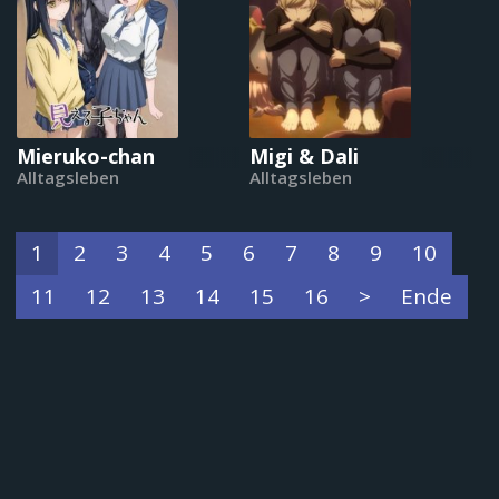
Mieruko-chan
Migi & Dali
Alltagsleben
Alltagsleben
1
2
3
4
5
6
7
8
9
10
11
12
13
14
15
16
>
Ende