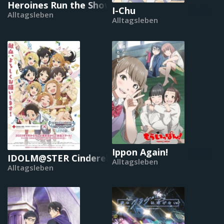
Heroines Run the Show
I-Chu
Alltagsleben
Alltagsleben
Ippon Again!
IDOLM@STER Cinderella Girls: U149
Alltagsleben
Alltagsleben