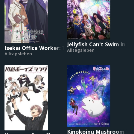
Jellyfish Can't Swim in t
Isekai Office Worker: The Other World's Books
Alltagsleben
Alltagsleben
Kinokoinu Mushroom Pu