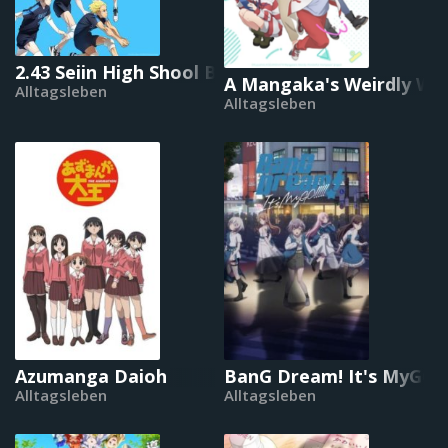
2.43 Seiin High Shool Boys Volleyball Team
A Mangaka's Weirdly Wo
Alltagsleben
Alltagsleben
Azumanga Daioh
BanG Dream! It's MyGO!!!
Alltagsleben
Alltagsleben