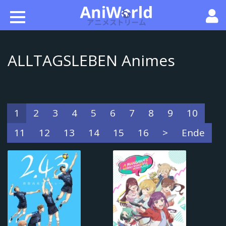
ALLTAGSLEBEN Animes
1
2
3
4
5
6
7
8
9
10
11
12
13
14
15
16
>
Ende