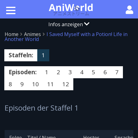
Infos anzeigen
Home
Animes
I Saved Myself with a Potion! Life in
Another World
Staffeln:
1
Episoden:
1
2
3
4
5
6
7
8
9
10
11
12
Episoden der Staffel 1
Folge
Titel / Name
Hoster
Sprache