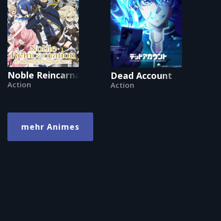
Noble Reincarnation ~Born Blessed, So I'll Obt
Dead Account
Action
Action
mehr Animes