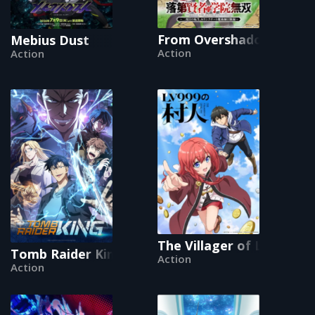
From Overshadowed to O
Mebius Dust
Action
Action
The Villager of Level 999
Tomb Raider King
Action
Action