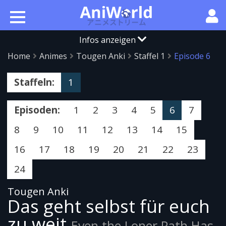
Infos anzeigen
Home
Animes
Tougen Anki
Staffel 1
Episode 6
Staffeln:
1
Episoden:
1
2
3
4
5
6
7
8
9
10
11
12
13
14
15
16
17
18
19
20
21
22
23
24
Tougen Anki
Das geht selbst für euch
zu weit
Even the Loner Path Has