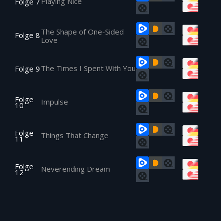
Playing Nice
Folge 7
The Shape of One-Sided
Folge 8
Love
The Times I Spent With You
Folge 9
Folge
Impulse
10
Folge
Things That Change
11
Folge
Neverending Dream
12