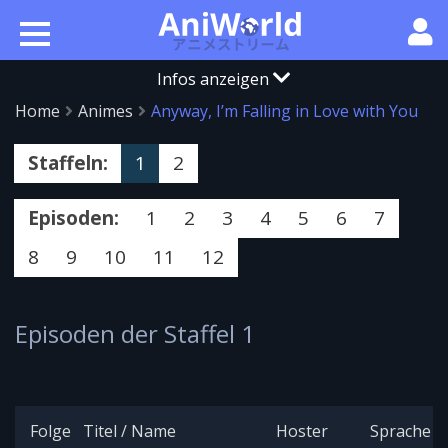
Infos anzeigen
Home
Animes
Anyway, I’m Falling in Love with You
Staffeln:
1
2
Episoden:
1
2
3
4
5
6
7
8
9
10
11
12
Episoden der Staffel 1
Folge
Titel / Name
Hoster
Sprache