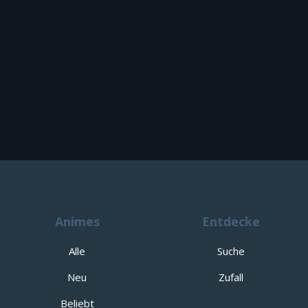
Animes
Entdecke
Alle
Suche
Neu
Zufall
Beliebt