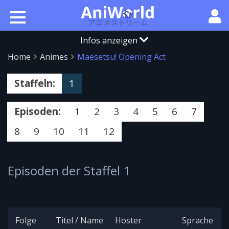
Infos anzeigen
Home
Animes
Maesetsu! Opening Act
Staffeln:
1
Episoden:
1
2
3
4
5
6
7
8
9
10
11
12
Episoden der Staffel 1
Folge
Titel / Name
Hoster
Sprache