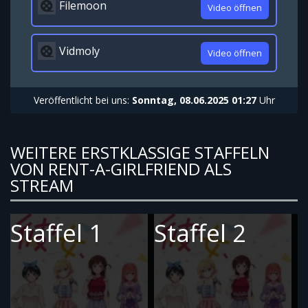
Filemoon
Video öffnen
Vidmoly
Video öffnen
Veröffentlicht bei uns:
Sonntag, 08.06.2025 01:27
Uhr
WEITERE ERSTKLASSIGE STAFFELN
VON RENT-A-GIRLFRIEND ALS
STREAM
Staffel 1
Staffel 2