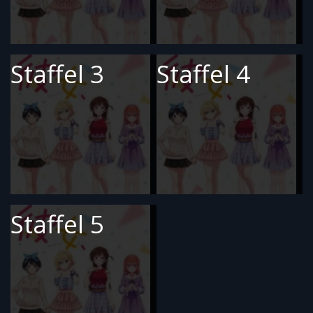
Staffel 3
Staffel 4
Staffel 5