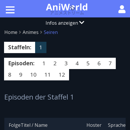
Infos anzeigen
Home
Animes
Seiren
Staffeln:
1
Episoden:
1
2
3
4
5
6
7
8
9
10
11
12
Episoden der Staffel 1
Folge
Titel / Name
Hoster
Sprache