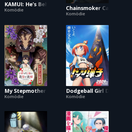
KAMUI: He’s Behind You
Chainsmoker Cat
Komödie
Komödie
My Stepmother and Stepsisters Aren't Wicked
Dodgeball Girl Danko
Komödie
Komödie