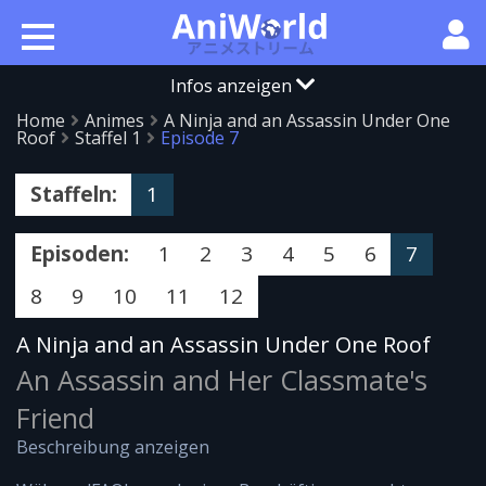
Infos anzeigen
Home
Animes
A Ninja and an Assassin Under One
Roof
Staffel 1
Episode 7
Staffeln:
1
Episoden:
1
2
3
4
5
6
7
8
9
10
11
12
A Ninja and an Assassin Under One Roof
An Assassin and Her Classmate's
Friend
Beschreibung anzeigen