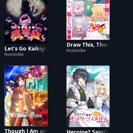
Draw This, Then Die!
Let’s Go Kaikigumi
Komödie
Komödie
Though I Am an Inept Villainess
Heroine? Saint? No, I'm 