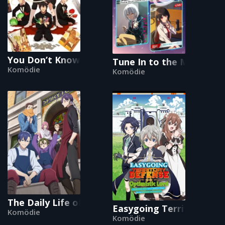
You Don’t Know Gunma Yet
Tune In to the Midnight
Komödie
Komödie
The Daily Life of a Part-time Torturer
Easygoing Territory Def
Komödie
Komödie